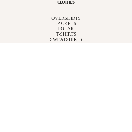
CLOTHES
OVERSHIRTS
JACKETS
POLAR
T-SHIRTS
SWEATSHIRTS
PANTS
SHIRTS
ACCESSORIES
FOLLOW US
Instagram
CUSTOMER SERVICE
Contact us
PROJECT
Make a return
Left-luggage service